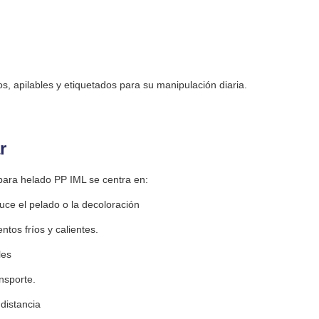
, apilables y etiquetados para su manipulación diaria.
r
 para helado PP IML se centra en:
uce el pelado o la decoloración
tos fríos y calientes.
les
nsporte.
distancia