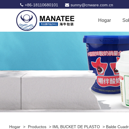
+86-18110680101
sunny@cnware.com.cn
Hogar
So
Hogar
>
Productos
>
IML BUCKET DE PLASTO
>
Balde Cuad