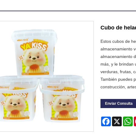
Cubo de hela
Estos cubos de he
almacenamiento ve
almacenamiento de
más, y le brindan 
verduras, frutas, c
También puedes pr
construcción, art
Enviar Consulta
Facebook
X
W