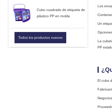
Los enva
Cubo cuadrado de etiqueta de
Contened
plástico PP en molde
Un etiqu
Opciones
Todos los productos nuevos
La cubet
PP estab
¿Qu
El cubo 
Fabrican
Negocios 
Proveedo