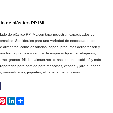
do de plástico PP IML
lado de plástico PP IML con tapa muestran capacidades de
rsátiles. Son ideales para una variedad de necesidades de
 alimentos, como ensaladas, sopas, productos delicatessen y
una forma práctica y segura de empacar tipos de refrigerios,
arne, granos, frijoles, almuerzos, cenas, postres, café, té y más.
epararlos para comida para mascotas, césped y jardín, hogar,
es, manualidades, juguetes, almacenamiento y más.
hatsApp
Pinterest
LinkedIn
Share